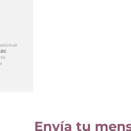
olicitud
AEC
rte
e
Envía tu mens