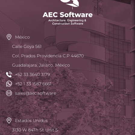
México
Calle Goya 561
Col. Prados Providencia C.P 44670
Guadalajara, Jalisco. México
+52 33 3640 3179
+52 1 33 1587 6661
sales@aec.software
Estados Unidos
3130 W 84Th St Unit 5