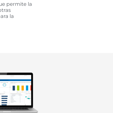
ue permite la
otras
ara la