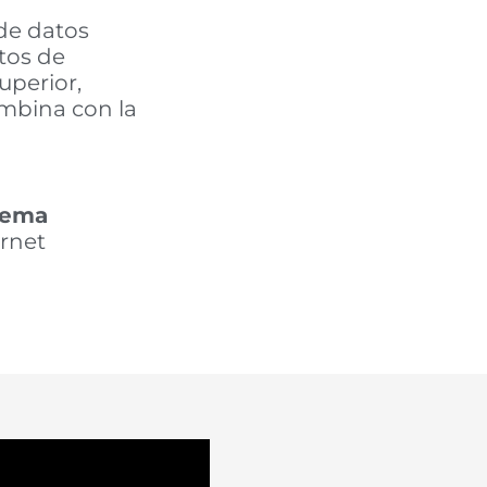
de datos
tos de
uperior,
ombina con la
tema
ernet