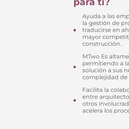
para ti?
Ayuda a las emp
la gestión de p
traducirse en ah
mayor competitiv
construcción.
MTwo Es altamen
permitiendo a l
solución a sus n
complejidad de 
Facilita la cola
entre arquitecto
otros involucrad
acelera los proc