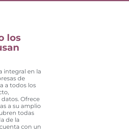
 los
usan
integral en la
resas de
 a todos los
cto,
 datos. Ofrece
ias a su amplio
ubren todas
da de la
 cuenta con un