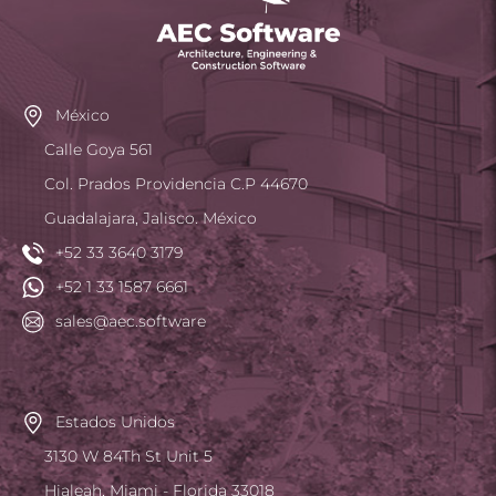
México
Calle Goya 561
Col. Prados Providencia C.P 44670
Guadalajara, Jalisco. México
+52 33 3640 3179
+52 1 33 1587 6661
sales@aec.software
Estados Unidos
3130 W 84Th St Unit 5
Hialeah, Miami - Florida 33018