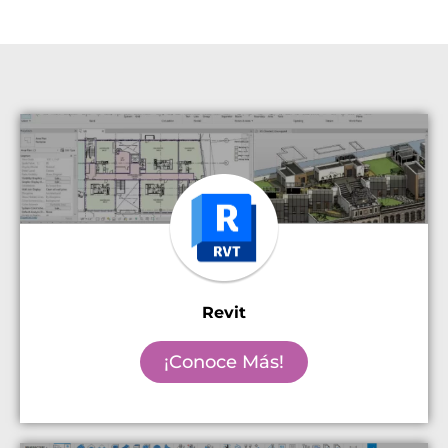
Revit
¡Conoce Más!