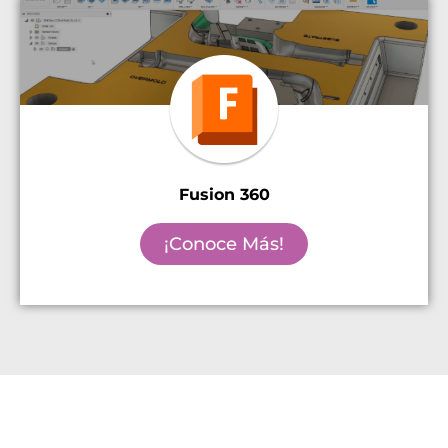
Fusion 360​
¡Conoce Más!