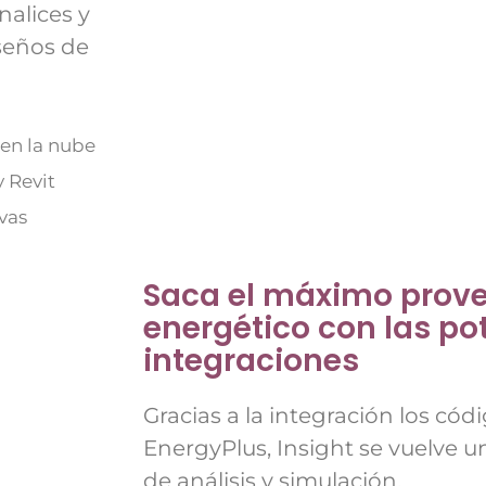
nalices y
seños de
en la nube
 Revit
ivas
Saca el máximo prove
energético con las po
integraciones
Gracias a la integración los cód
EnergyPlus, Insight se vuelve u
de análisis y simulación.