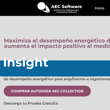
Inicio
Maximiza el desempeño energético de 
aumenta el impacto positivo al medi
Insight
Software BIM en la nube de análisis y simulación
de desempeño energético para arquitectos e ingeniero
COMPRAR AUTODESK AEC COLLECTION
Descarga tu Prueba Gratuita