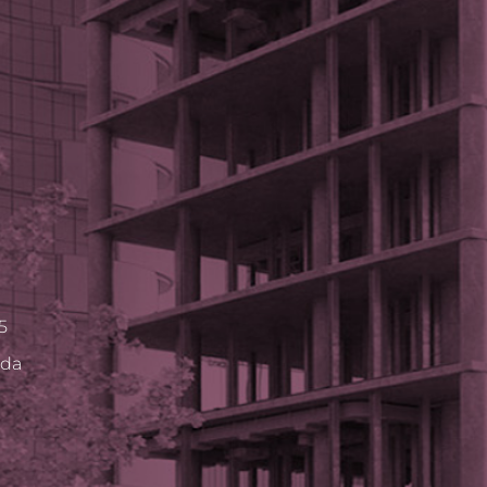
5
ida