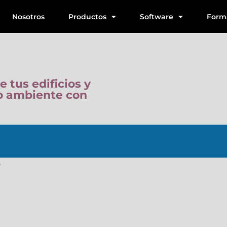
Nosotros
Productos
Software
Form
tus edificios y
o ambiente con
s