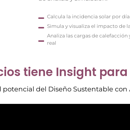
Calcula la incidencia solar por dí
Simula y visualiza el impacto de la
Analiza las cargas de calefacción
real
ios tiene Insight para 
 potencial del Diseño Sustentable con 