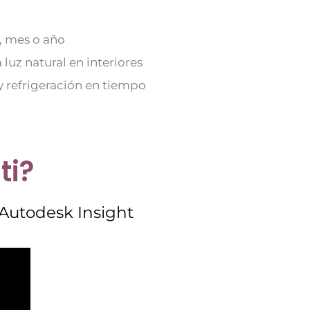
a, mes o año
 luz natural en interiores
 y refrigeración en tiempo
ti?
Autodesk Insight