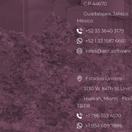
C.P 44670
Guadalajara, Jalisco.
México
+52 33 3640 3179
+52 1 33 1587 6661
sales@aec.software
Estados Unidos
3130 W 84Th St Unit 
Hialeah, Miami - Flor
33018
+1 786 553 4570
+1 954 609 7886